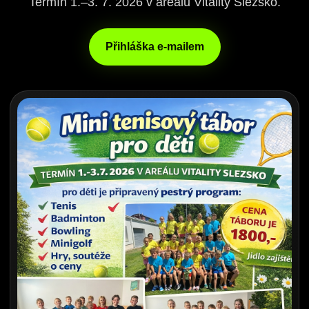
Termín 1.–3. 7. 2026 v areálu Vitality Slezsko.
Přihláška e-mailem