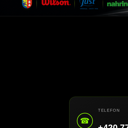
TELEFON
☎
+420 7