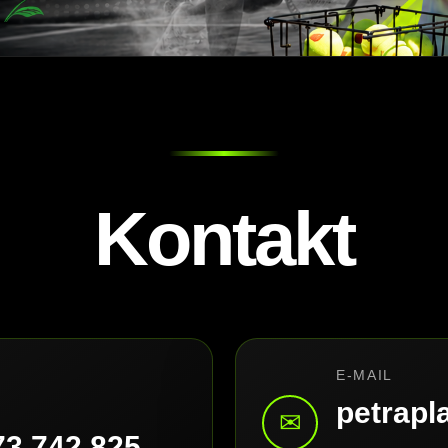
Kontakt
E-MAIL
petrap
✉
73 742 825