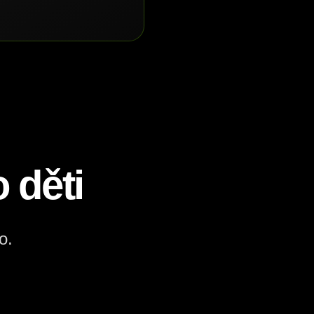
 děti
o.