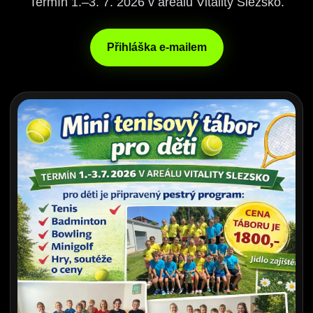
Termín 1.–3. 7. 2026 v areálu Vitality Slezsko.
Přihláška e-mailem