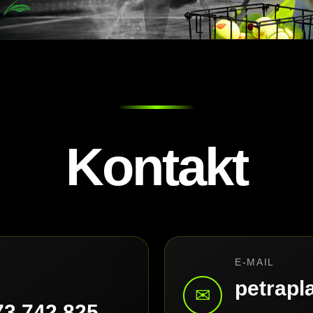
Kontakt
E-MAIL
petrap
✉
73 742 825