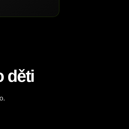
 děti
o.