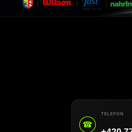
TELEFON
☎
+420 7