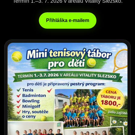
Termín 1.–3. 7. 2026 v areálu Vitality Slezsko.
Přihláška e-mailem