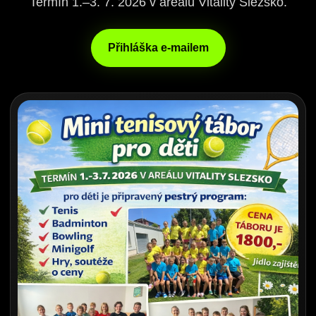
Termín 1.–3. 7. 2026 v areálu Vitality Slezsko.
Přihláška e-mailem