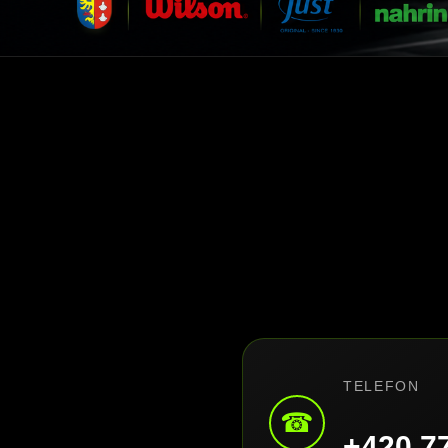
TELEFON
☎
+420 7