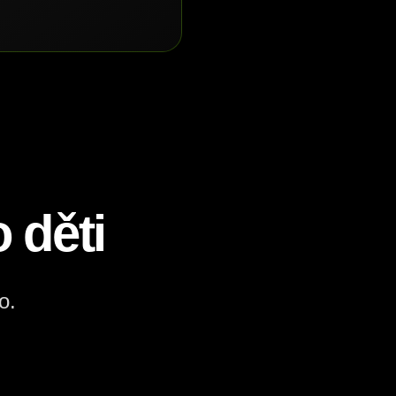
 děti
o.