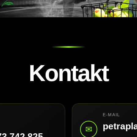
Kontakt
E-MAIL
petrap
✉
73 742 825