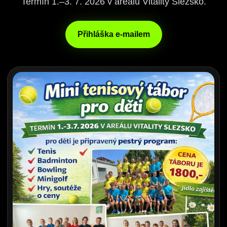
Termín 1.–3. 7. 2026 v areálu Vitality Slezsko.
Přihláška e-mailem