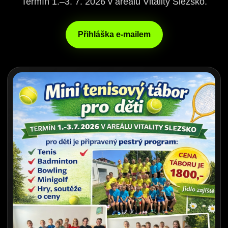
Termín 1.–3. 7. 2026 v areálu Vitality Slezsko.
Přihláška e-mailem