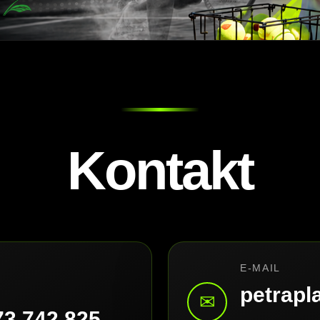
Kontakt
E-MAIL
petrap
✉
73 742 825