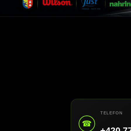
TELEFON
☎
+420 7