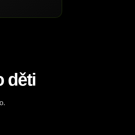
 děti
o.