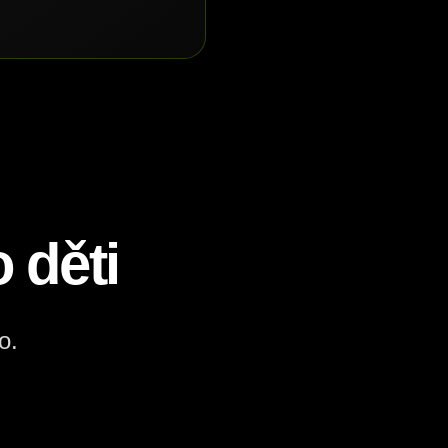
 děti
o.