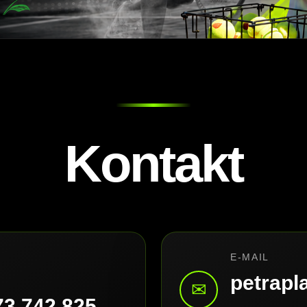
Kontakt
E-MAIL
petrap
✉
73 742 825