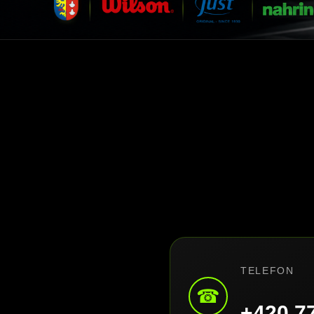
TELEFON
☎
+420 7