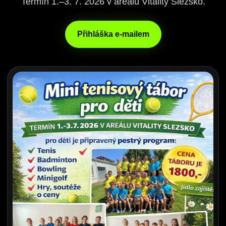
Termín 1.–3. 7. 2026 v areálu Vitality Slezsko.
Přihláška e-mailem