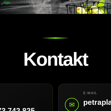
Kontakt
E-MAIL
petrap
✉
73 742 825