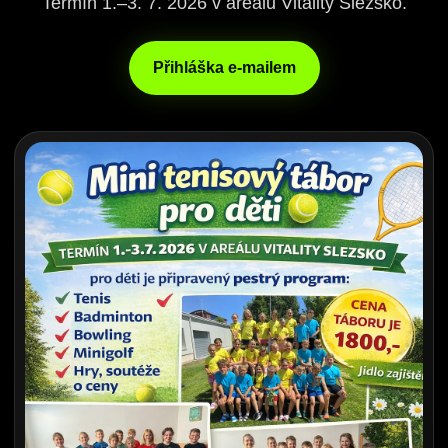
Termín 1.–3. 7. 2026 v areálu Vitality Slezsko.
Přihláška e-mailem