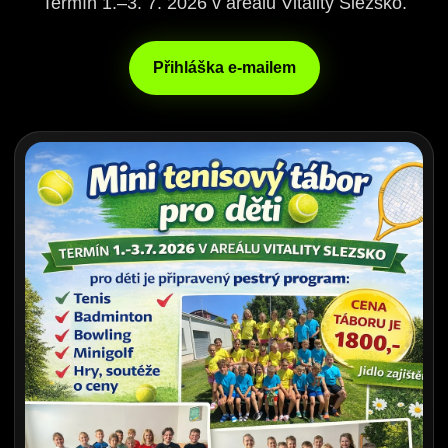
Termín 1.–3. 7. 2026 v areálu Vitality Slezsko.
Přihláška e-mailem