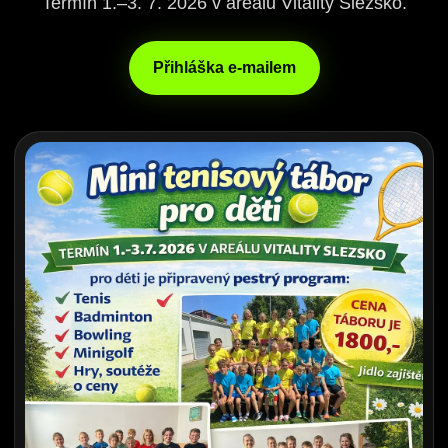
Termín 1.–3. 7. 2026 v areálu Vitality Slezsko.
Přihláška e-mailem