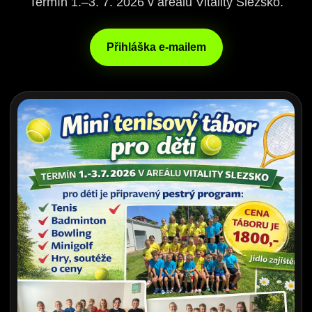
Termín 1.–3. 7. 2026 v areálu Vitality Slezsko.
Přihláška e-mailem