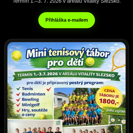
Termín 1.–3. 7. 2026 v areálu Vitality Slezsko.
Přihláška e-mailem