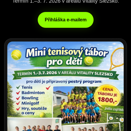
Termín 1.–3. 7. 2026 v areálu Vitality Slezsko.
Přihláška e-mailem