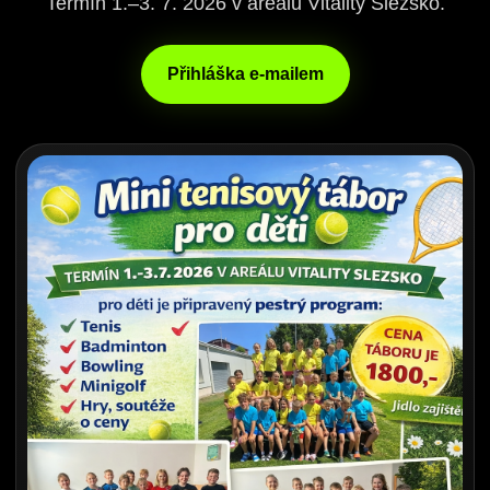
Termín 1.–3. 7. 2026 v areálu Vitality Slezsko.
Přihláška e-mailem