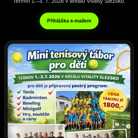
Termín 1.–3. 7. 2026 v areálu Vitality Slezsko.
Přihláška e-mailem