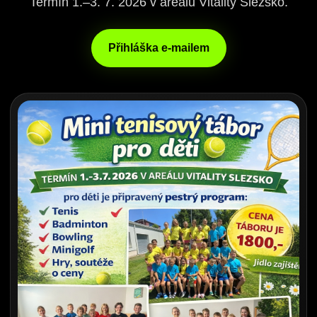
Termín 1.–3. 7. 2026 v areálu Vitality Slezsko.
Přihláška e-mailem