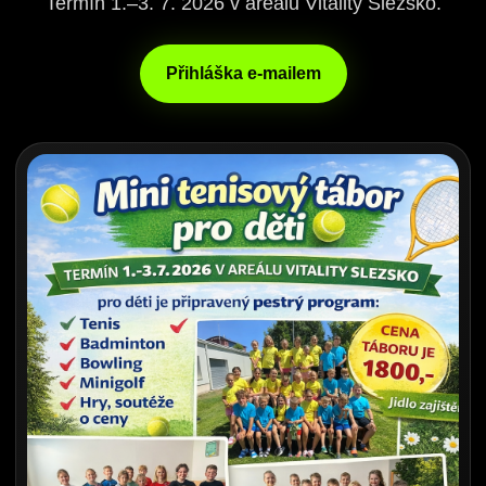
Termín 1.–3. 7. 2026 v areálu Vitality Slezsko.
Přihláška e-mailem