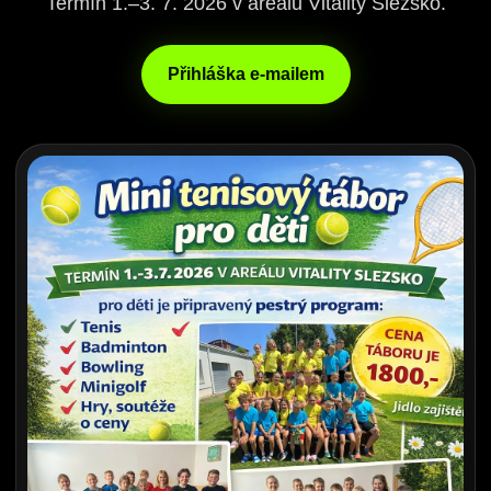
Termín 1.–3. 7. 2026 v areálu Vitality Slezsko.
Přihláška e-mailem