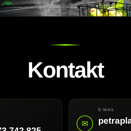
Kontakt
E-MAIL
petrap
✉
73 742 825