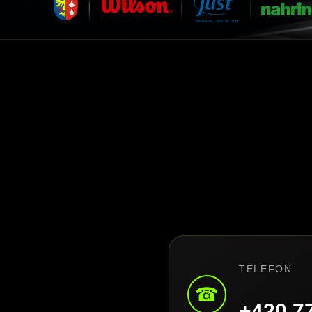
TELEFON
☎
+420 7