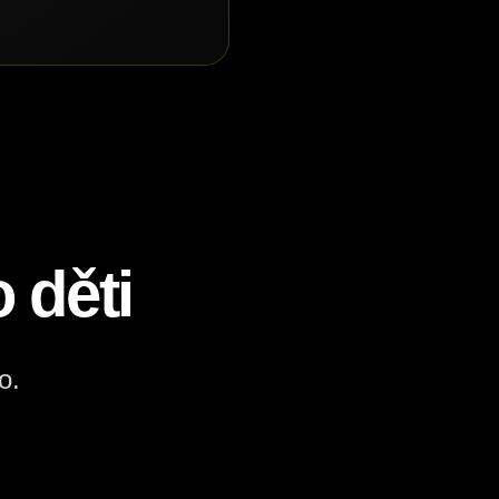
 děti
o.