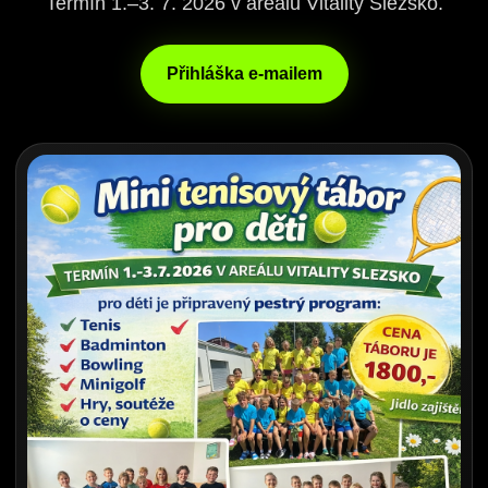
Termín 1.–3. 7. 2026 v areálu Vitality Slezsko.
Přihláška e-mailem