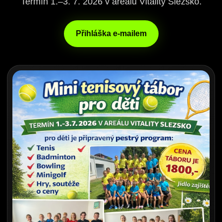
Termín 1.–3. 7. 2026 v areálu Vitality Slezsko.
Přihláška e-mailem