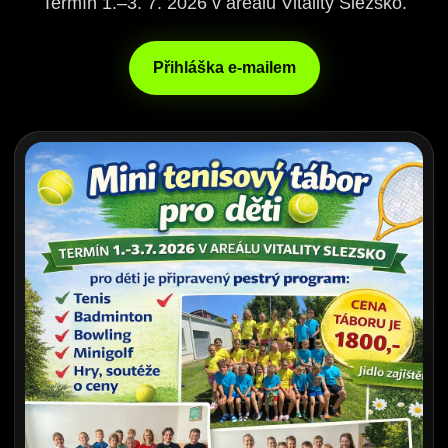
Termín 1.–3. 7. 2026 v areálu Vitality Slezsko.
Přihláška e-mailem