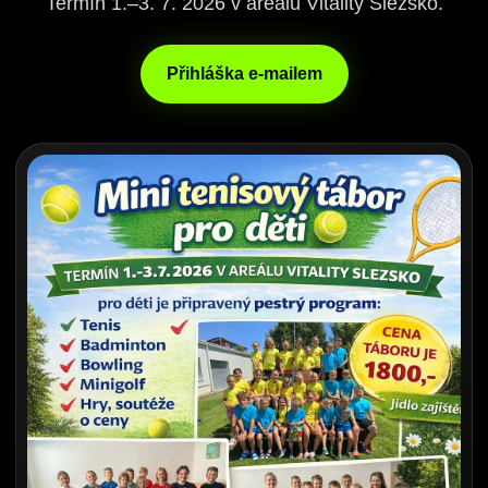
Termín 1.–3. 7. 2026 v areálu Vitality Slezsko.
Přihláška e-mailem