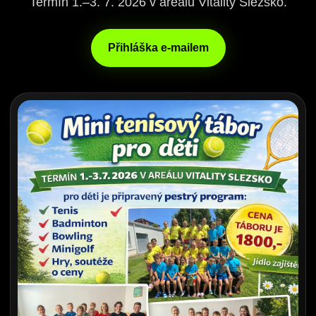
Termín 1.–3. 7. 2026 v areálu Vitality Slezsko.
Přihláška e-mailem