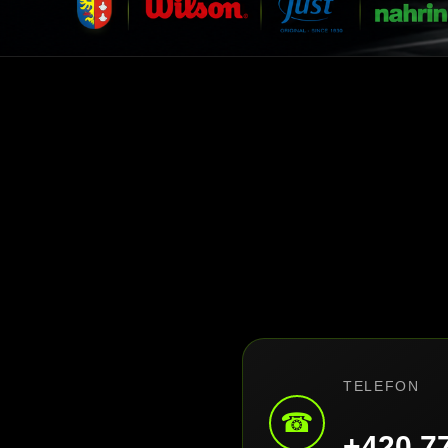
TELEFON
☎
+420 7