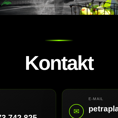
Kontakt
E-MAIL
petrap
✉
73 742 825