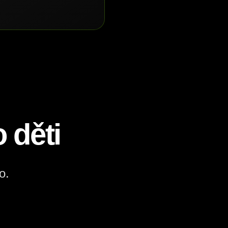
 děti
o.