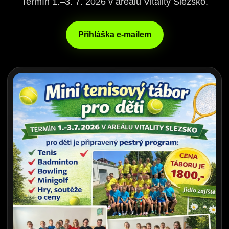
Termín 1.–3. 7. 2026 v areálu Vitality Slezsko.
Přihláška e-mailem