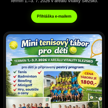
Termín 1.–3. 7. 2026 v areálu Vitality Slezsko.
Přihláška e-mailem