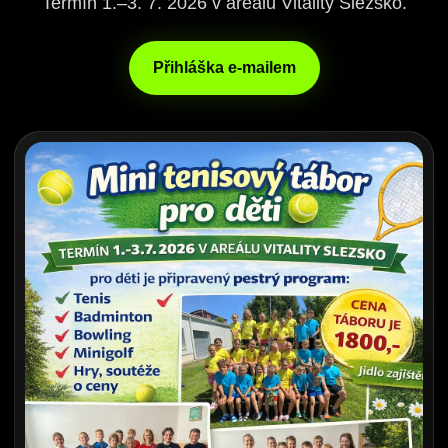
Termín 1.–3. 7. 2026 v areálu Vitality Slezsko.
Přihláška e-mailem