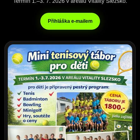
Termín 1.–3. 7. 2026 v areálu Vitality Slezsko.
Přihláška e-mailem