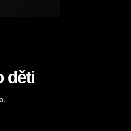
 děti
o.