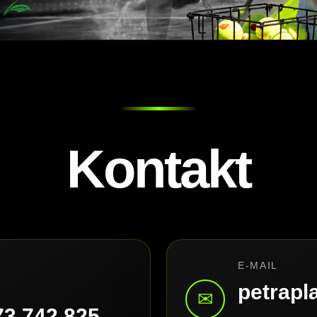
Kontakt
E-MAIL
petrap
✉
73 742 825