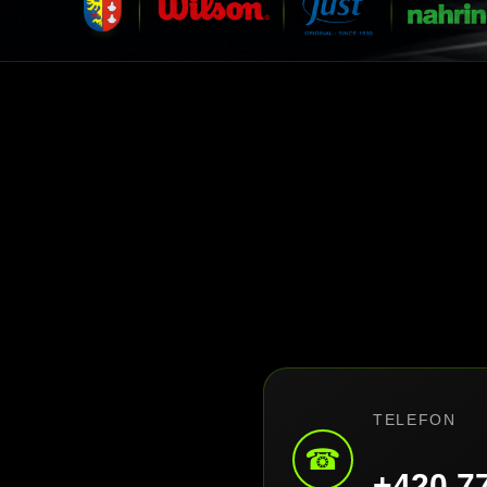
TELEFON
☎
+420 7