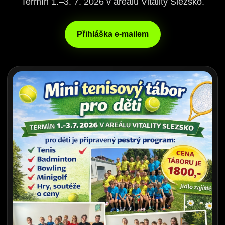
Termín 1.–3. 7. 2026 v areálu Vitality Slezsko.
Přihláška e-mailem