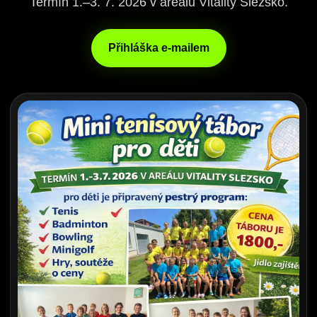
Termín 1.–3. 7. 2026 v areálu Vitality Slezsko.
Přihláška e-mailem