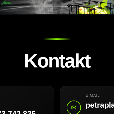
Kontakt
E-MAIL
petrap
✉
73 742 825