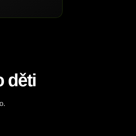
 děti
o.