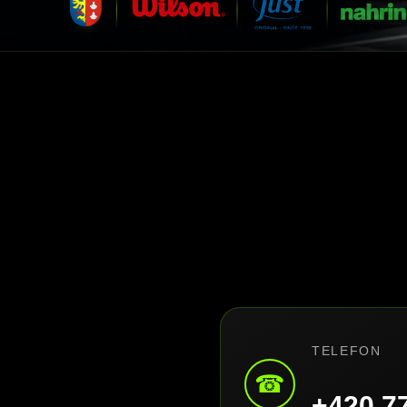
TELEFON
☎
+420 7