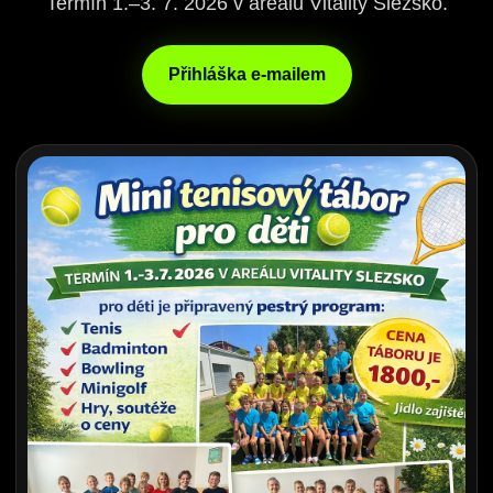
Termín 1.–3. 7. 2026 v areálu Vitality Slezsko.
Přihláška e-mailem