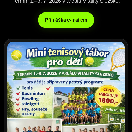
Termín 1.–3. 7. 2026 v areálu Vitality Slezsko.
Přihláška e-mailem