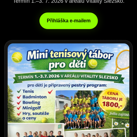
Termín 1.–3. 7. 2026 v areálu Vitality Slezsko.
Přihláška e-mailem