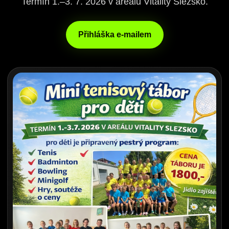
Termín 1.–3. 7. 2026 v areálu Vitality Slezsko.
Přihláška e-mailem