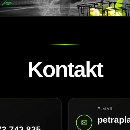
Kontakt
E-MAIL
petrap
✉
73 742 825