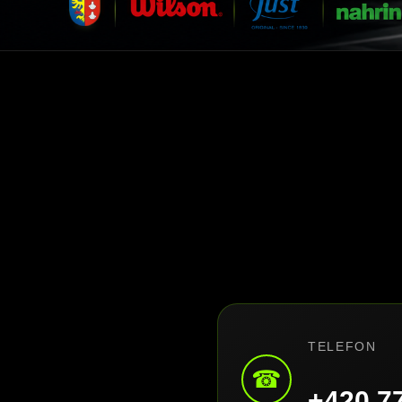
TELEFON
☎
+420 7