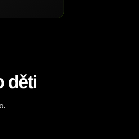
 děti
o.