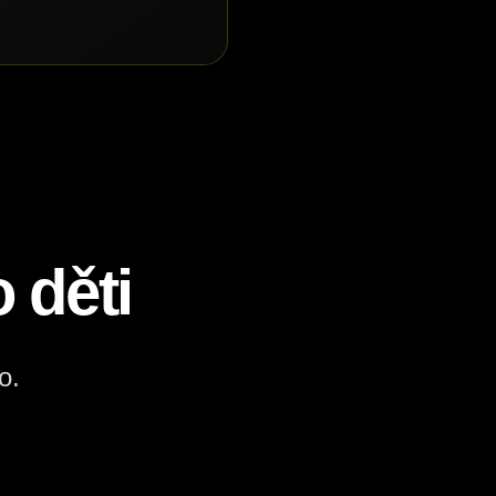
 děti
o.