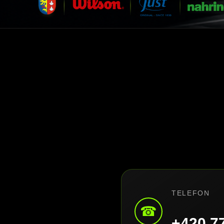
TELEFON
☎
+420 7