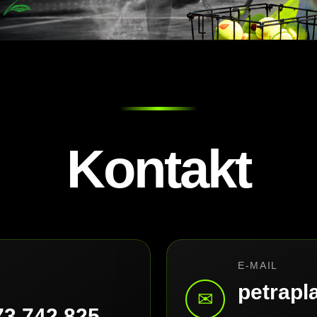
Kontakt
E-MAIL
petrap
✉
73 742 825