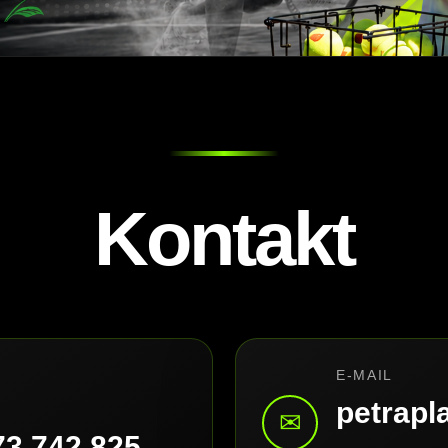
Kontakt
E-MAIL
petrap
✉
73 742 825