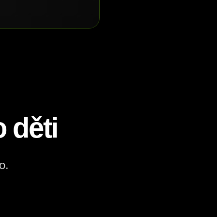
 děti
o.