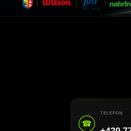
TELEFON
☎
+420 7