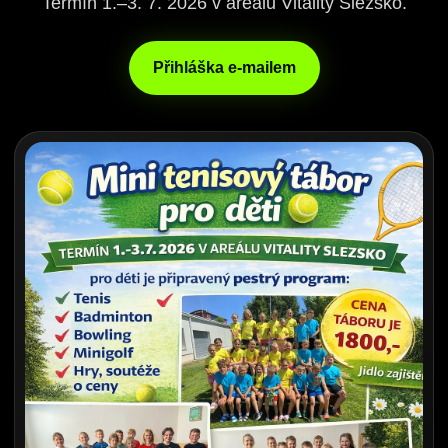
Termín 1.–3. 7. 2026 v areálu Vitality Slezsko.
Přihláška e-mailem