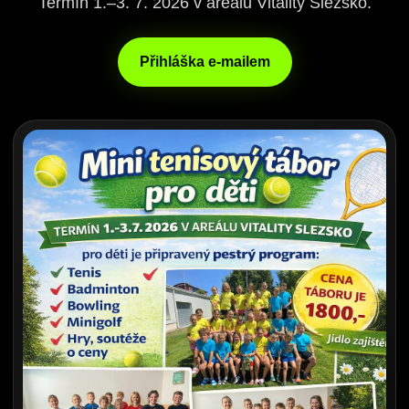
Termín 1.–3. 7. 2026 v areálu Vitality Slezsko.
Přihláška e-mailem