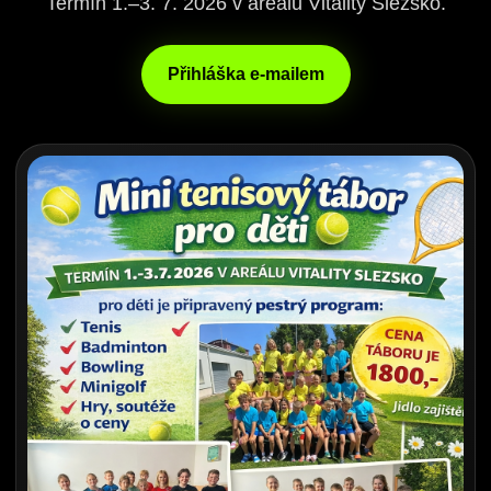
Termín 1.–3. 7. 2026 v areálu Vitality Slezsko.
Přihláška e-mailem