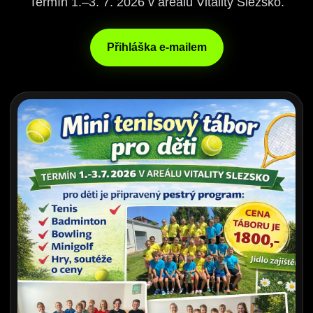
Termín 1.–3. 7. 2026 v areálu Vitality Slezsko.
Přihláška e-mailem